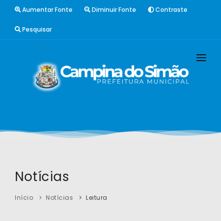
Aumentar Fonte
Diminuir Fonte
Contraste
Pesquisar
INÍCIO
GESTÃO
O MUNICÍPIO
IMPRENSA
SERVIÇOS
RPPS
CONTATOS
Notícias
Início
Notícias
Leitura